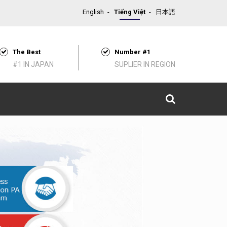
English
Tiếng Việt
日本語
The Best
Number #1
#1 IN JAPAN
SUPLIER IN REGION