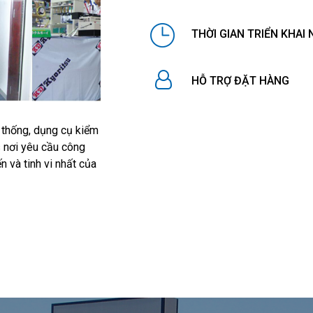
THỜI GIAN TRIỂN KHAI
HỖ TRỢ ĐẶT HÀNG
ệ thống, dụng cụ kiểm
 s nơi yêu cầu công
 và tinh vi nhất của