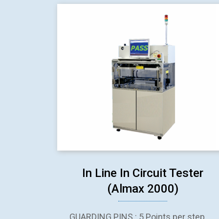
In Line In Circuit Tester
(Almax 2000)
GUARDING PINS : 5 Points per step.