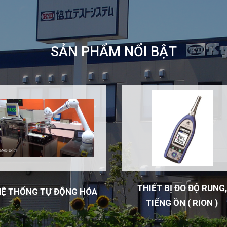
SẢN PHẨM NỔI BẬT
THIẾT BỊ ĐO ĐỘ RUNG,
HỆ THỐNG TỰ ĐỘNG HÓA
TIẾNG ỒN ( RION )