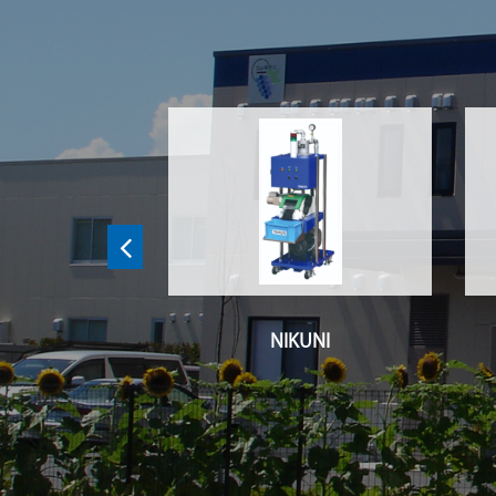
定器（ RION
NIKUNI
）