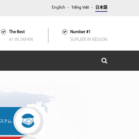
Tiếng Việt
English
日本語
The Best
Number #1
#1 IN JAPAN
SUPLIER IN REGION